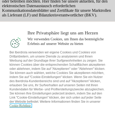
oder betreiben möchten. Hier finden Sie unsere aktuellen, für den
elektronischen Datenaustausch erforderlichen
Kommunikationsdatenblätter und Zertifikate für unsere Marktrollen
als Lieferant (LF) und Bilanzkreisverantwortlicher (BKV).
Wir bieten Ihnen mit diesen Informationen eine zusätzliche
Möglichkeit, unsere Daten zur Marktkommunikation zu erhalten.
Ihre Privatsphäre liegt uns am Herzen
Die von der Bundesnetzagentur festgelegten Prozesse zur
Bekanntmachung und Aktualisierung der
Wir verwenden Cookies, um Ihnen das bestmögliche
Kommunikationsparameter im Markt bleiben hiervon unberührt.
Erlebnis auf unserer Website zu bieten
Kommunikationsdatenblätter und Zertifikate für den digitalen
Bei Iberdrola verwenden wir eigene Cookies und Cookies von
Datenaustausch:
Drittanbietern, um unsere Dienste zu analysieren und Ihnen
Iberdrola Energie Deutschland GmbH
Werbung auf der Grundlage Ihrer Surfgewohnheiten zu zeigen. Sie
Friedrichstraße 200, D-10117 Berlin
können Cookies über die entsprechenden Schaltflächen akzeptieren
oder ablehnen, indem Sie auf "Akzeptieren" oder "Ablehnen" klicken.
Iberdrola Energie - Kontaktdatenblatt
Iberdrola Energie - Zertifikat
Sie können auch wählen, welche Cookies Sie akzeptieren möchten,
BKV Strom
Iberdrola Energie - Zertifikat Lieferant Strom
indem Sie auf "Cookie-Einstellungen" klicken. Wenn Sie ein Nutzer
Iberdrola Energie - Wiederverkäufernachweis
des Iberdrola-Kundenbereichs sind und auf "Akzeptieren" klicken,
Iberdrola Strom GmbH
erlauben Sie uns, Ihr Surfverhalten auf unseren Seiten mit Ihren
Friedrichstraße 200, D-10117 Berlin
Kundendaten für Werbe- und Profilerstellungszwecke abzugleichen.
Iberdrola Strom - Kontaktdatenblatt
Iberdrola Strom -
Sie können Ihre Einstellungen jederzeit ändern, indem Sie auf den
Wiederverkäufernachweis
Link "Cookie-Einstellungen" klicken, der sich unten auf jeder Seite
der Website befindet. Weitere Informationen finden Sie in unserer
Cookie-Richtlinie.
Folgen Sie uns