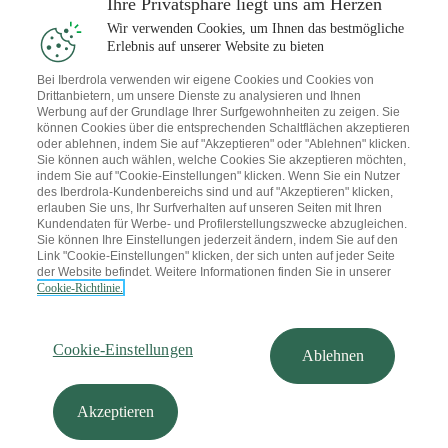
Ihre Privatsphäre liegt uns am Herzen
werden, die rechtliche Auswirkungen auf die betroffenen Personen
hat oder sie in ähnlicher Weise erheblich beeinträchtigt.
Wir verwenden Cookies, um Ihnen das bestmögliche
Erlebnis auf unserer Website zu bieten
Sollten in Zukunft automatisierte Entscheidungsprozesse eingeführt
Bei Iberdrola verwenden wir eigene Cookies und Cookies von
werden, werden Sie darüber informiert und es wird sichergestellt,
Drittanbietern, um unsere Dienste zu analysieren und Ihnen
Werbung auf der Grundlage Ihrer Surfgewohnheiten zu zeigen. Sie
dass solche Entscheidungen in Übereinstimmung mit den
können Cookies über die entsprechenden Schaltflächen akzeptieren
Vorschriften getroffen werden, wobei geeignete Maßnahmen zum
oder ablehnen, indem Sie auf "Akzeptieren" oder "Ablehnen" klicken.
Schutz der Rechte und Freiheiten der betroffenen Personen,
Sie können auch wählen, welche Cookies Sie akzeptieren möchten,
einschließlich des Rechts auf menschliches Eingreifen, auf
indem Sie auf "Cookie-Einstellungen" klicken. Wenn Sie ein Nutzer
Äußerung ihrer Meinung und auf Anfechtung der Entscheidung,
des Iberdrola-Kundenbereichs sind und auf "Akzeptieren" klicken,
getroffen werden.
erlauben Sie uns, Ihr Surfverhalten auf unseren Seiten mit Ihren
Kundendaten für Werbe- und Profilerstellungszwecke abzugleichen.
Letzte Aktualisierung: Dezember 2025
Sie können Ihre Einstellungen jederzeit ändern, indem Sie auf den
Link "Cookie-Einstellungen" klicken, der sich unten auf jeder Seite
der Website befindet. Weitere Informationen finden Sie in unserer
Cookie-Richtlinie.
Folgen Sie uns
Cookie-Einstellungen
Ablehnen
Impressum
Allgemeine Geschäftsbedingungen
Cookie-Richtlinie
Cookie-Einstellungen
Datenschutzbestimmungen
Rechtliche
Hinweise
Whistleblower
Stromkennzeichnung
Akzeptieren
Marktkommunikation
Iberdrola.com
© 2026 Iberdrola Deutschland GmbH